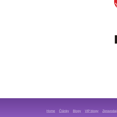
Home
Články
Blogy
VIP blogy
Zpravodaj