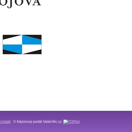
Kontakt
© Názorový portál VašeVěc.cz