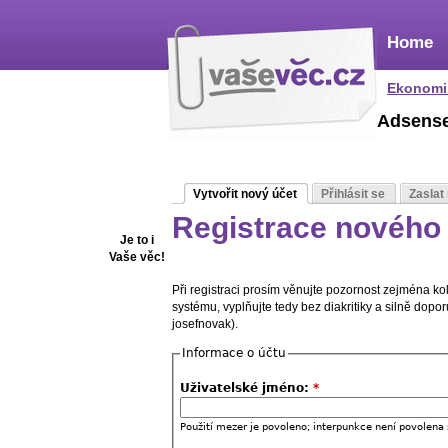
Home
Ekonomi
Adsens
Vytvořit nový účet
Přihlásit se
Zaslat
Registrace nového 
Je to i
Vaše věc!
Při registraci prosím věnujte pozornost zejména k
systému, vyplňujte tedy bez diakritiky a silně dop
josefnovak).
Informace o účtu
Uživatelské jméno:
*
Použití mezer je povoleno; interpunkce není povolena 