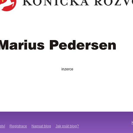
inzerce
ství
Registrace
Napsat blog
Jak psát blog?