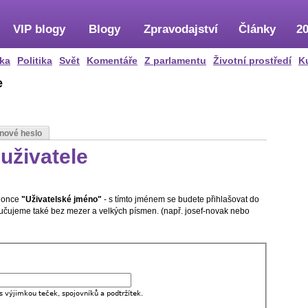
VIP blogy
Blogy
Zpravodajství
Články
20
ka
Politika
Svět
Komentáře
Z parlamentu
Životní prostředí
K
e
 nové heslo
uživatele
olonce
"Uživatelské jméno"
- s tímto jménem se budete přihlašovat do
oručujeme také bez mezer a velkých písmen. (např. josef-novak nebo
s výjimkou teček, spojovníků a podtržítek.