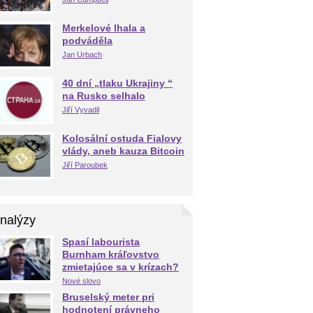
Merkelové lhala a
podváděla
Jan Urbach
40 dní „tlaku Ukrajiny “
na Rusko selhalo
Jiří Vyvadil
Kolosální ostuda Fialovy
vlády, aneb kauza Bitcoin
Jiří Paroubek
nalýzy
Spasí labourista
Burnham kráľovstvo
zmietajúce sa v krízach?
Nové slovo
Bruselský meter pri
hodnotení právneho