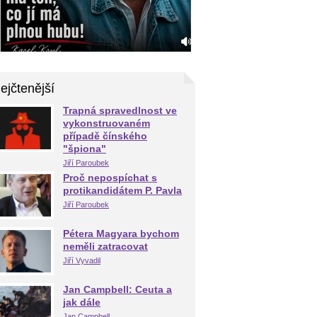
ejčtenější
Trapná spravedlnost ve
vykonstruovaném
případě čínského
"špiona"
Jiří Paroubek
Proč nepospíchat s
protikandidátem P. Pavla
Jiří Paroubek
Pétera Magyara bychom
neměli zatracovat
Jiří Vyvadil
Jan Campbell: Ceuta a
jak dále
Jan Campbell