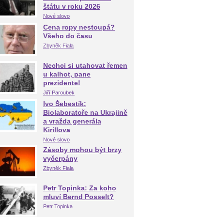
štátu v roku 2026
Nové slovo
Cena ropy nestoupá?
Všeho do času
Zbyněk Fiala
Nechci si utahovat řemen
u kalhot, pane
prezidente!
Jiří Paroubek
Ivo Šebestík:
Biolaboratoře na Ukrajině
a vražda generála
Kirillova
Nové slovo
Zásoby mohou být brzy
vyčerpány
Zbyněk Fiala
Petr Topinka: Za koho
mluví Bernd Posselt?
Petr Topinka