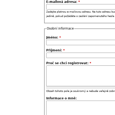
E-mailová adresa:
*
Zadejte platnou e-mailovou adresu. Na tuto adresu bu
jedině, pokud požádáte o zaslání zapomenutého hesla
Osobní informace
Jméno:
*
Příjmení:
*
Proč se chci registrovat:
*
Obsah tohoto pole je soukromý a nebude veřejně zobr
Informace o mně: