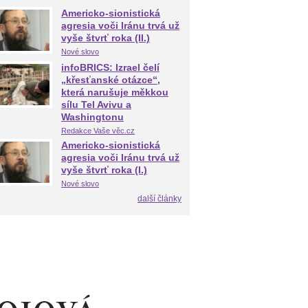
Americko-sionistická
agresia voči Iránu trvá už
vyše štvrť roka (II.)
Nové slovo
infoBRICS: Izrael čelí
„křesťanské otázce“,
která narušuje měkkou
sílu Tel Avivu a
Washingtonu
Redakce Vaše věc.cz
Americko-sionistická
agresia voči Iránu trvá už
vyše štvrť roka (I.)
Nové slovo
další články