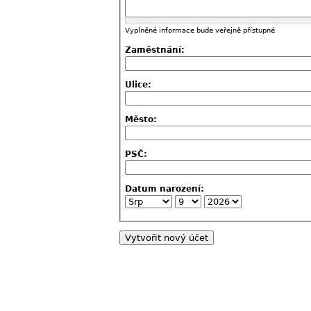
Vyplněné informace bude veřejně přístupné
Zaměstnání:
Ulice:
Město:
PSČ:
Datum narození: