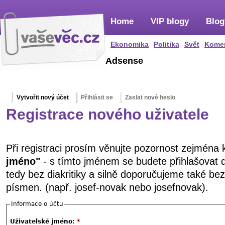
Home
VIP blogy
Blog
Ekonomika
Politika
Svět
Kome
Adsense
Vytvořit nový účet
Přihlásit se
Zaslat nové heslo
Registrace nového uživatele
Při registraci prosím věnujte pozornost zejména
jméno"
- s tímto jménem se budete přihlašovat 
tedy bez diakritiky a silně doporučujeme také be
písmen. (např. josef-novak nebo josefnovak).
Informace o účtu
Uživatelské jméno:
*