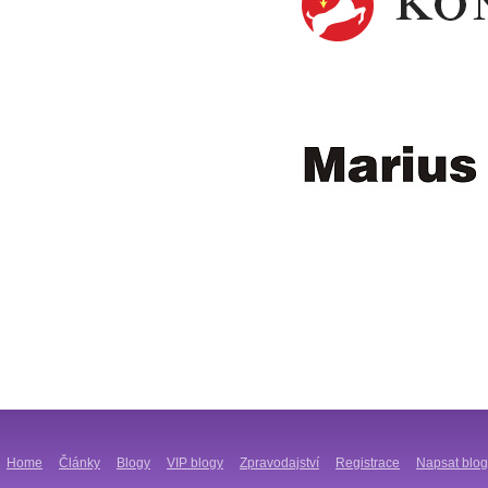
Home
Články
Blogy
VIP blogy
Zpravodajství
Registrace
Napsat blog