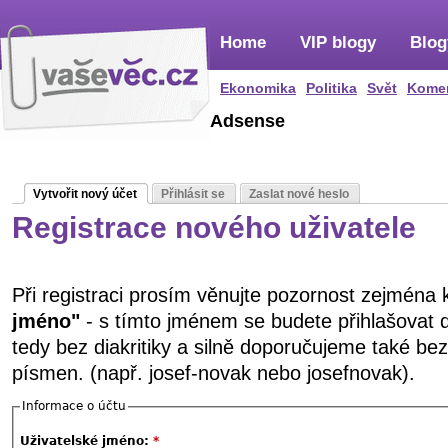
Home
VIP blogy
Blog
Ekonomika
Politika
Svět
Kome
Adsense
Vytvořit nový účet
Přihlásit se
Zaslat nové heslo
Registrace nového uživatele
Při registraci prosím věnujte pozornost zejména
jméno"
- s tímto jménem se budete přihlašovat 
tedy bez diakritiky a silně doporučujeme také be
písmen. (např. josef-novak nebo josefnovak).
Informace o účtu
Uživatelské jméno:
*