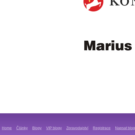
Home
Články
Blogy
VIP blogy
Zpravodajství
Registrace
Napsat blog