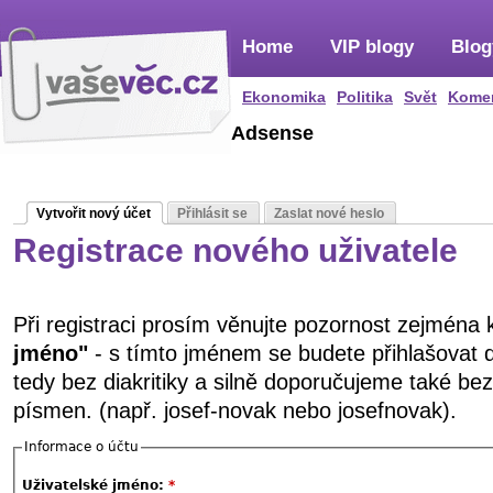
Home
VIP blogy
Blog
Ekonomika
Politika
Svět
Kome
Adsense
Vytvořit nový účet
Přihlásit se
Zaslat nové heslo
Registrace nového uživatele
Při registraci prosím věnujte pozornost zejména
jméno"
- s tímto jménem se budete přihlašovat 
tedy bez diakritiky a silně doporučujeme také be
písmen. (např. josef-novak nebo josefnovak).
Informace o účtu
Uživatelské jméno:
*