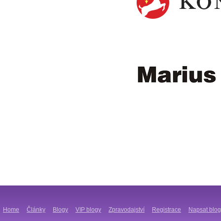
Home
Články
Blogy
VIP blogy
Zpravodajství
Registrace
Napsat blog