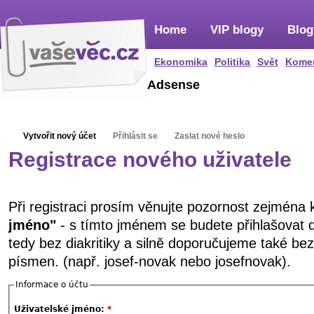
Home
VIP blogy
Blog
Ekonomika
Politika
Svět
Kome
Adsense
Vytvořit nový účet
Přihlásit se
Zaslat nové heslo
Registrace nového uživatele
Při registraci prosím věnujte pozornost zejména
jméno"
- s tímto jménem se budete přihlašovat 
tedy bez diakritiky a silně doporučujeme také be
písmen. (např. josef-novak nebo josefnovak).
Informace o účtu
Uživatelské jméno:
*