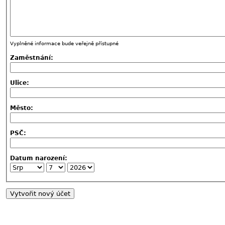
Vyplněné informace bude veřejně přístupné
Zaměstnání:
Ulice:
Město:
PSČ:
Datum narození: