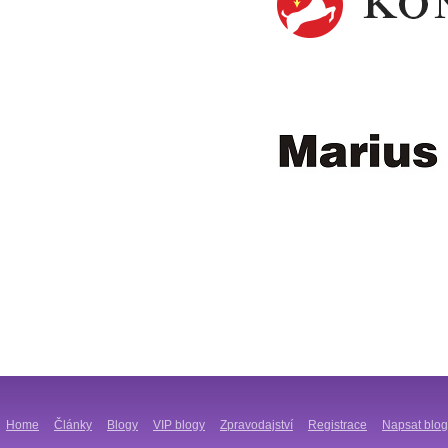
Home
Články
Blogy
VIP blogy
Zpravodajství
Registrace
Napsat blog