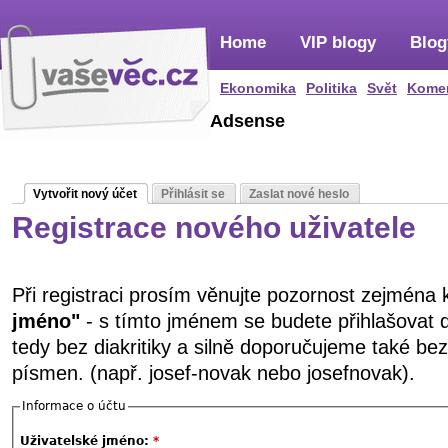
Home
VIP blogy
Blog
Ekonomika
Politika
Svět
Kome
Adsense
Vytvořit nový účet
Přihlásit se
Zaslat nové heslo
Registrace nového uživatele
Při registraci prosím věnujte pozornost zejména
jméno"
- s tímto jménem se budete přihlašovat 
tedy bez diakritiky a silně doporučujeme také be
písmen. (např. josef-novak nebo josefnovak).
Informace o účtu
Uživatelské jméno:
*