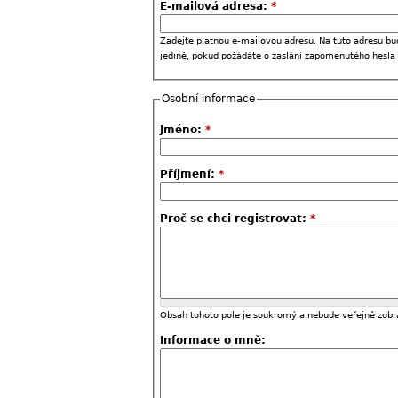
E-mailová adresa:
*
Zadejte platnou e-mailovou adresu. Na tuto adresu bu
jedině, pokud požádáte o zaslání zapomenutého hesla
Osobní informace
Jméno:
*
Příjmení:
*
Proč se chci registrovat:
*
Obsah tohoto pole je soukromý a nebude veřejně zobr
Informace o mně: