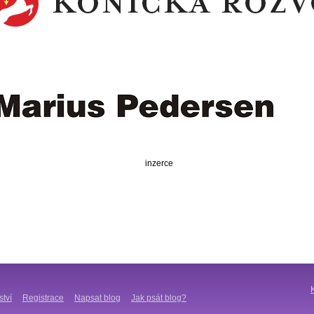
inzerce
ství
Registrace
Napsat blog
Jak psát blog?