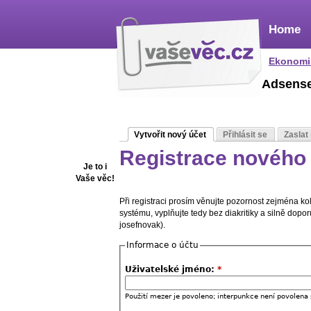
Home
Ekonomi
Adsens
Vytvořit nový účet
Přihlásit se
Zaslat
Registrace nového 
Je to i
Vaše věc!
Při registraci prosím věnujte pozornost zejména k
systému, vyplňujte tedy bez diakritiky a silně dop
josefnovak).
Informace o účtu
Uživatelské jméno:
*
Použití mezer je povoleno; interpunkce není povolena 