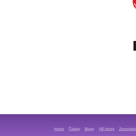
Home
Články
Blogy
VIP blogy
Zpravodaj