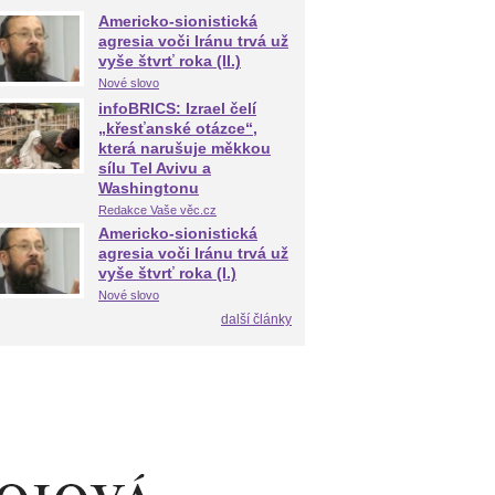
Americko-sionistická
agresia voči Iránu trvá už
vyše štvrť roka (II.)
Nové slovo
infoBRICS: Izrael čelí
„křesťanské otázce“,
která narušuje měkkou
sílu Tel Avivu a
Washingtonu
Redakce Vaše věc.cz
Americko-sionistická
agresia voči Iránu trvá už
vyše štvrť roka (I.)
Nové slovo
další články