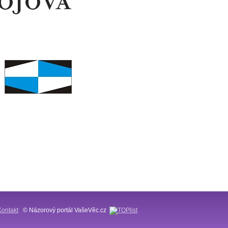
Kontakt
© Názorový portál VašeVěc.cz