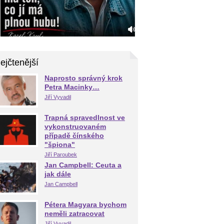
ejčtenější
Naprosto správný krok
Petra Macinky…
Jiří Vyvadil
Trapná spravedlnost ve
vykonstruovaném
případě čínského
"špiona"
Jiří Paroubek
Jan Campbell: Ceuta a
jak dále
Jan Campbell
Pétera Magyara bychom
neměli zatracovat
Jiří Vyvadil