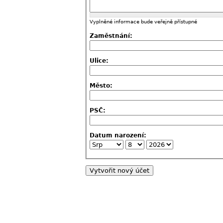
Vyplněné informace bude veřejně přístupné
Zaměstnání:
Ulice:
Město:
PSČ:
Datum narození: