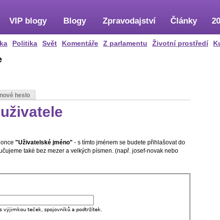
VIP blogy
Blogy
Zpravodajství
Články
20
ka
Politika
Svět
Komentáře
Z parlamentu
Životní prostředí
K
e
 nové heslo
uživatele
olonce
"Uživatelské jméno"
- s tímto jménem se budete přihlašovat do
oručujeme také bez mezer a velkých písmen. (např. josef-novak nebo
s výjimkou teček, spojovníků a podtržítek.