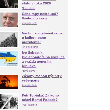
štátu v roku 2026
Nové slovo
Cena ropy nestoupá?
Všeho do času
Zbyněk Fiala
Nechci si utahovat řemen
u kalhot, pane
prezidente!
Jiří Paroubek
Ivo Šebestík:
Biolaboratoře na Ukrajině
a vražda generála
Kirillova
Nové slovo
Zásoby mohou být brzy
vyčerpány
Zbyněk Fiala
Petr Topinka: Za koho
mluví Bernd Posselt?
Petr Topinka