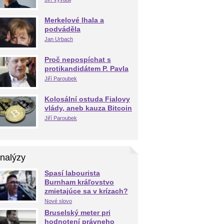
Merkelové lhala a
podváděla
Jan Urbach
Proč nepospíchat s
protikandidátem P. Pavla
Jiří Paroubek
Kolosální ostuda Fialovy
vlády, aneb kauza Bitcoin
Jiří Paroubek
nalýzy
Spasí labourista
Burnham kráľovstvo
zmietajúce sa v krízach?
Nové slovo
Bruselský meter pri
hodnotení právneho