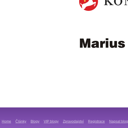
Home
Články
Blogy
VIP blogy
Zpravodajství
Registrace
Napsat blog