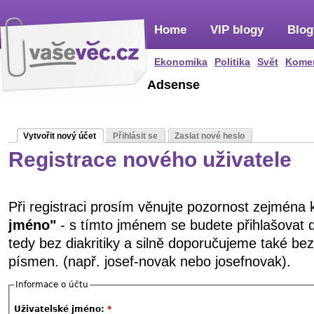
Home
VIP blogy
Blog
Ekonomika
Politika
Svět
Kome
Adsense
Vytvořit nový účet
Přihlásit se
Zaslat nové heslo
Registrace nového uživatele
Při registraci prosím věnujte pozornost zejména
jméno"
- s tímto jménem se budete přihlašovat 
tedy bez diakritiky a silně doporučujeme také be
písmen. (např. josef-novak nebo josefnovak).
Informace o účtu
Uživatelské jméno:
*