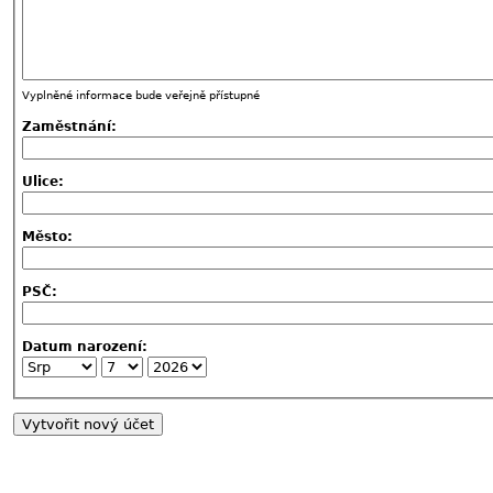
Vyplněné informace bude veřejně přístupné
Zaměstnání:
Ulice:
Město:
PSČ:
Datum narození: