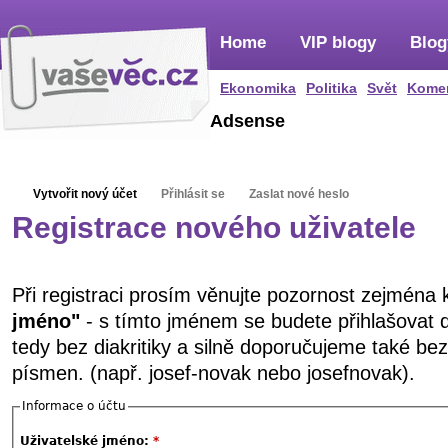
Home
VIP blogy
Blog
Ekonomika
Politika
Svět
Kome
Adsense
Vytvořit nový účet
Přihlásit se
Zaslat nové heslo
Registrace nového uživatele
Při registraci prosím věnujte pozornost zejména
jméno"
- s tímto jménem se budete přihlašovat 
tedy bez diakritiky a silně doporučujeme také be
písmen. (např. josef-novak nebo josefnovak).
Informace o účtu
Uživatelské jméno:
*