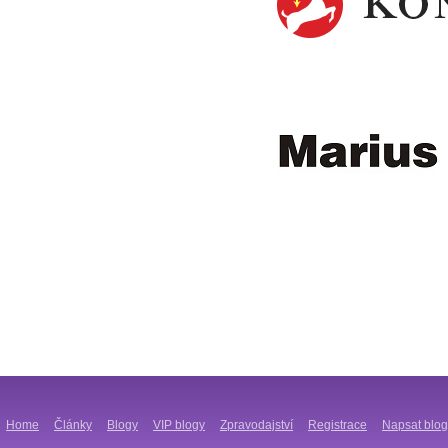
Home
Články
Blogy
VIP blogy
Zpravodajství
Registrace
Napsat blog