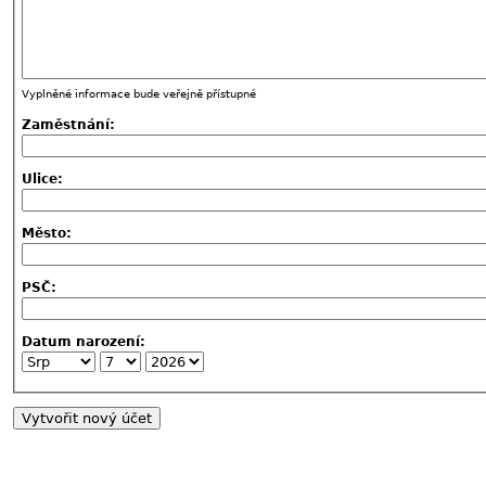
Vyplněné informace bude veřejně přístupné
Zaměstnání:
Ulice:
Město:
PSČ:
Datum narození: