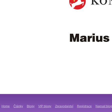
Home
Články
Blogy
VIP blogy
Zpravodajství
Registrace
Napsat blog