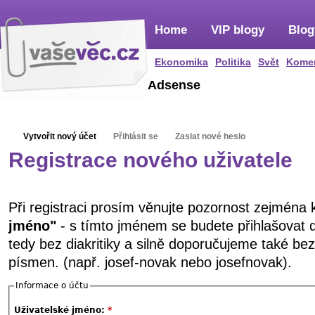
Home
VIP blogy
Blog
Ekonomika
Politika
Svět
Kome
Adsense
Vytvořit nový účet
Přihlásit se
Zaslat nové heslo
Registrace nového uživatele
Při registraci prosím věnujte pozornost zejména
jméno"
- s tímto jménem se budete přihlašovat 
tedy bez diakritiky a silně doporučujeme také be
písmen. (např. josef-novak nebo josefnovak).
Informace o účtu
Uživatelské jméno:
*