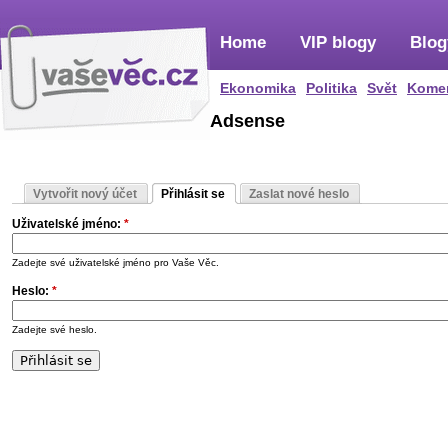
Home
VIP blogy
Blog
Ekonomika
Politika
Svět
Kome
Adsense
Vytvořit nový účet
Přihlásit se
Zaslat nové heslo
Uživatelské jméno:
*
Zadejte své uživatelské jméno pro Vaše Věc.
Heslo:
*
Zadejte své heslo.