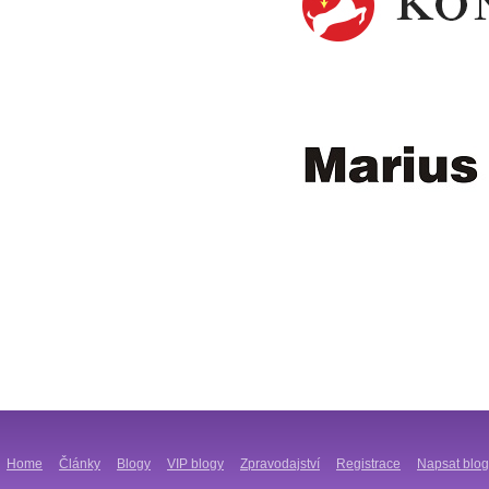
Home
Články
Blogy
VIP blogy
Zpravodajství
Registrace
Napsat blog