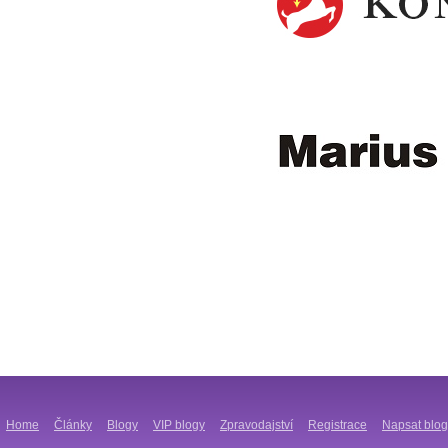
Home
Články
Blogy
VIP blogy
Zpravodajství
Registrace
Napsat blog