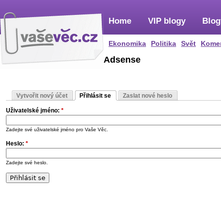
Home
VIP blogy
Blog
Ekonomika
Politika
Svět
Kome
Adsense
Vytvořit nový účet
Přihlásit se
Zaslat nové heslo
Uživatelské jméno:
*
Zadejte své uživatelské jméno pro Vaše Věc.
Heslo:
*
Zadejte své heslo.