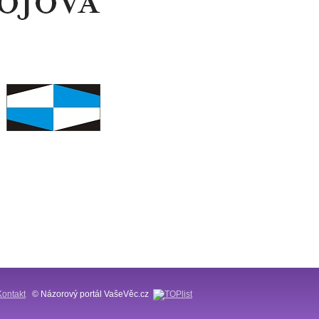
Kontakt
© Názorový portál VašeVěc.cz