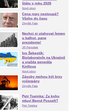
štátu v roku 2026
Nové slovo
Cena ropy nestoupá?
Všeho do času
Zbyněk Fiala
Nechci si utahovat řemen
u kalhot, pane
prezidente!
Jiří Paroubek
Ivo Šebestík:
Biolaboratoře na Ukrajině
a vražda generála
Kirillova
Nové slovo
Zásoby mohou být brzy
vyčerpány
Zbyněk Fiala
Petr Topinka: Za koho
mluví Bernd Posselt?
Petr Topinka