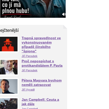
ejčtenější
Trapná spravedlnost ve
vykonstruovaném
případě čínského
"špiona"
Jiří Paroubek
Proč nepospíchat s
protikandidátem P. Pavla
Jiří Paroubek
Pétera Magyara bychom
neměli zatracovat
Jiří Vyvadil
Jan Campbell: Ceuta a
jak dále
Jan Campbell