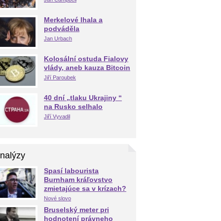
Merkelové lhala a
podváděla
Jan Urbach
Kolosální ostuda Fialovy
vlády, aneb kauza Bitcoin
Jiří Paroubek
40 dní „tlaku Ukrajiny “
na Rusko selhalo
Jiří Vyvadil
nalýzy
Spasí labourista
Burnham kráľovstvo
zmietajúce sa v krízach?
Nové slovo
Bruselský meter pri
hodnotení právneho