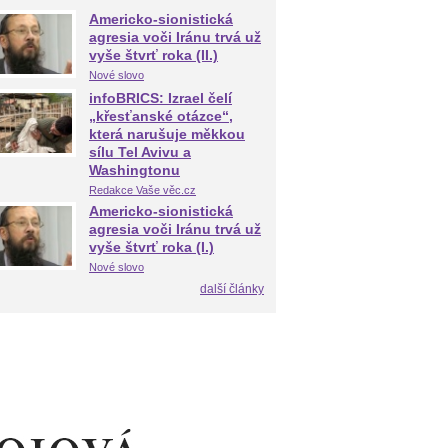
Americko-sionistická
agresia voči Iránu trvá už
vyše štvrť roka (II.)
Nové slovo
infoBRICS: Izrael čelí
„křesťanské otázce“,
která narušuje měkkou
sílu Tel Avivu a
Washingtonu
Redakce Vaše věc.cz
Americko-sionistická
agresia voči Iránu trvá už
vyše štvrť roka (I.)
Nové slovo
další články