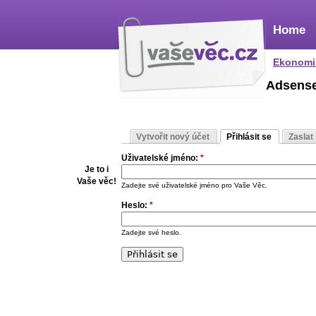
Home
Ekonomi
Adsens
Vytvořit nový účet
Přihlásit se
Zaslat
Uživatelské jméno:
*
Je to i
Vaše věc!
Zadejte své uživatelské jméno pro Vaše Věc.
Heslo:
*
Zadejte své heslo.