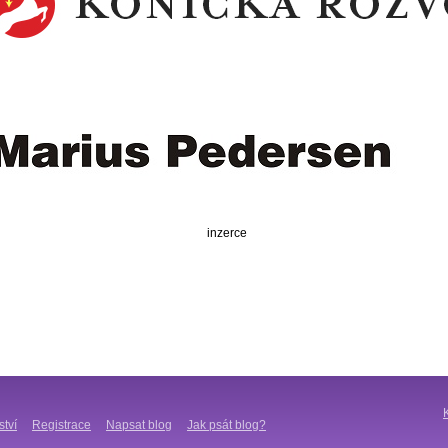
inzerce
ství
Registrace
Napsat blog
Jak psát blog?