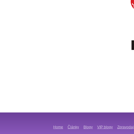
Home
Články
Blogy
VIP blogy
Zpravodaj