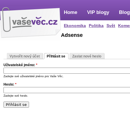
Home
VIP blogy
Blog
Ekonomika
Politika
Svět
Kome
Adsense
Vytvořit nový účet
Přihlásit se
Zaslat nové heslo
Uživatelské jméno:
*
Zadejte své uživatelské jméno pro Vaše Věc.
Heslo:
*
Zadejte své heslo.