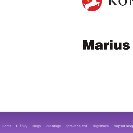
Home
Články
Blogy
VIP blogy
Zpravodajství
Registrace
Napsat blog