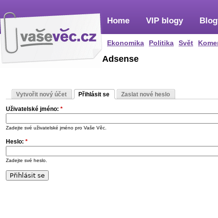
Home
VIP blogy
Blog
Ekonomika
Politika
Svět
Kome
Adsense
Vytvořit nový účet
Přihlásit se
Zaslat nové heslo
Uživatelské jméno:
*
Zadejte své uživatelské jméno pro Vaše Věc.
Heslo:
*
Zadejte své heslo.