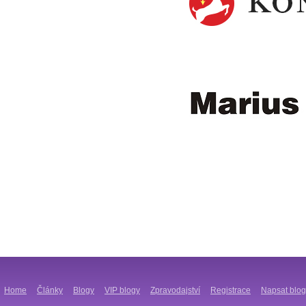
Home
Články
Blogy
VIP blogy
Zpravodajství
Registrace
Napsat blog