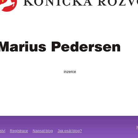
inzerce
ství
Registrace
Napsat blog
Jak psát blog?