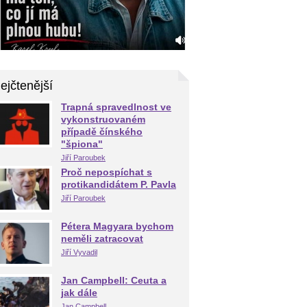
ejčtenější
Trapná spravedlnost ve
vykonstruovaném
případě čínského
"špiona"
Jiří Paroubek
Proč nepospíchat s
protikandidátem P. Pavla
Jiří Paroubek
Pétera Magyara bychom
neměli zatracovat
Jiří Vyvadil
Jan Campbell: Ceuta a
jak dále
Jan Campbell