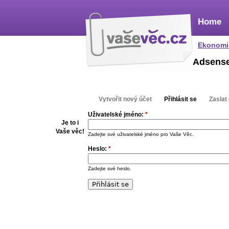
Home
Ekonomi
Adsens
Vytvořit nový účet
Přihlásit se
Zaslat
Uživatelské jméno:
*
Je to i
Vaše věc!
Zadejte své uživatelské jméno pro Vaše Věc.
Heslo:
*
Zadejte své heslo.