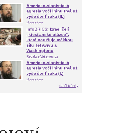
Americko-sionistická
agresia voči Iránu trvá už
vyše štvrť roka (II.)
Nové slovo
infoBRICS: Izrael čelí
„křesťanské otázce“,
která narušuje měkkou
sílu Tel Avivu a
Washingtonu
Redakce Vaše věc.cz
Americko-sionistická
agresia voči Iránu trvá už
vyše štvrť roka (I.)
Nové slovo
další články