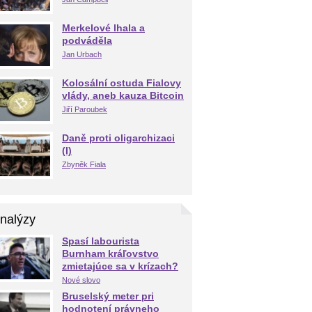
Merkelové lhala a
podváděla
Jan Urbach
Kolosální ostuda Fialovy
vlády, aneb kauza Bitcoin
Jiří Paroubek
Daně proti oligarchizaci
(I)
Zbyněk Fiala
nalýzy
Spasí labourista
Burnham kráľovstvo
zmietajúce sa v krízach?
Nové slovo
Bruselský meter pri
hodnotení právneho