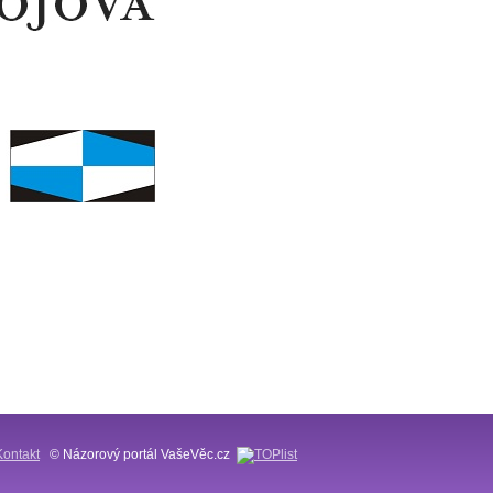
Kontakt
© Názorový portál VašeVěc.cz