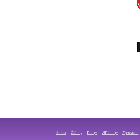
Home
Články
Blogy
VIP blogy
Zpravodaj