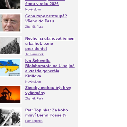
štátu v roku 2026
Nové slovo
Cena ropy nestoupá?
Všeho do času
Zbyněk Fiala
Nechci si utahovat řemen
u kalhot, pane
prezidente!
Jiří Paroubek
Ivo Šebestík:
Biolaboratoře na Ukrajině
a vražda generála
Kirillova
Nové slovo
Zásoby mohou být brzy
vyčerpány
Zbyněk Fiala
Petr Topinka: Za koho
mluví Bernd Posselt?
Petr Topinka