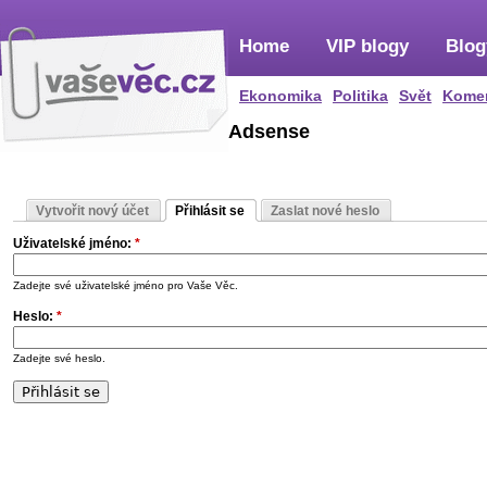
Home
VIP blogy
Blog
Ekonomika
Politika
Svět
Kome
Adsense
Vytvořit nový účet
Přihlásit se
Zaslat nové heslo
Uživatelské jméno:
*
Zadejte své uživatelské jméno pro Vaše Věc.
Heslo:
*
Zadejte své heslo.