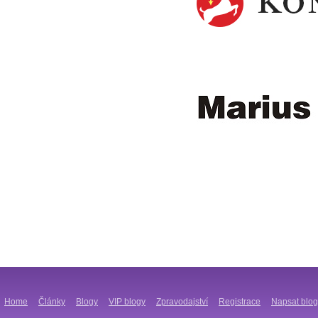
Home
Články
Blogy
VIP blogy
Zpravodajství
Registrace
Napsat blog