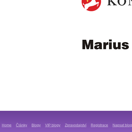
Home
Články
Blogy
VIP blogy
Zpravodajství
Registrace
Napsat blog