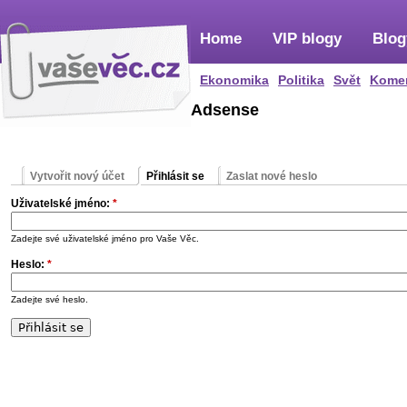
Home
VIP blogy
Blog
Ekonomika
Politika
Svět
Kome
Adsense
Vytvořit nový účet
Přihlásit se
Zaslat nové heslo
Uživatelské jméno:
*
Zadejte své uživatelské jméno pro Vaše Věc.
Heslo:
*
Zadejte své heslo.