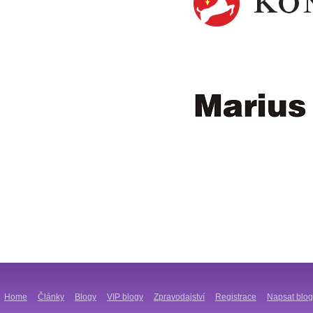
Home
Články
Blogy
VIP blogy
Zpravodajství
Registrace
Napsat blog