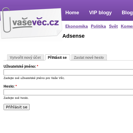
Home
VIP blogy
Blog
Ekonomika
Politika
Svět
Kome
Adsense
Vytvořit nový účet
Přihlásit se
Zaslat nové heslo
Uživatelské jméno:
*
Zadejte své uživatelské jméno pro Vaše Věc.
Heslo:
*
Zadejte své heslo.