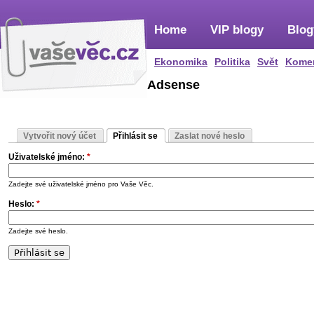
Home
VIP blogy
Blog
Ekonomika
Politika
Svět
Kome
Adsense
Vytvořit nový účet
Přihlásit se
Zaslat nové heslo
Uživatelské jméno:
*
Zadejte své uživatelské jméno pro Vaše Věc.
Heslo:
*
Zadejte své heslo.