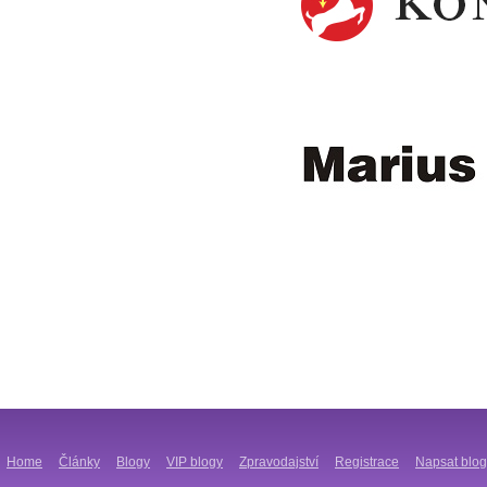
Home
Články
Blogy
VIP blogy
Zpravodajství
Registrace
Napsat blog