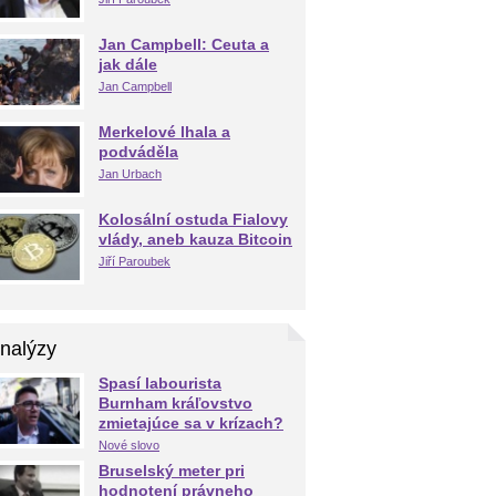
Jan Campbell: Ceuta a
jak dále
Jan Campbell
Merkelové lhala a
podváděla
Jan Urbach
Kolosální ostuda Fialovy
vlády, aneb kauza Bitcoin
Jiří Paroubek
nalýzy
Spasí labourista
Burnham kráľovstvo
zmietajúce sa v krízach?
Nové slovo
Bruselský meter pri
hodnotení právneho