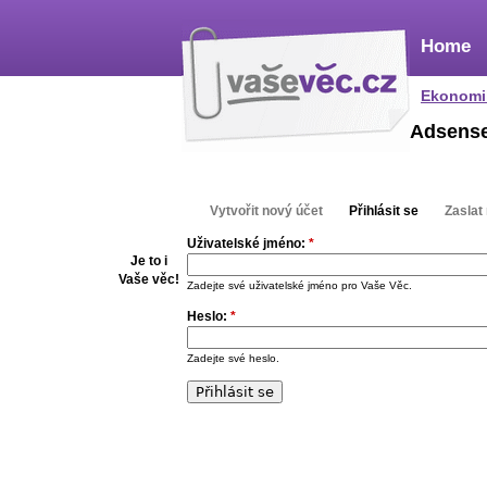
Home
Ekonomi
Adsens
Vytvořit nový účet
Přihlásit se
Zaslat
Uživatelské jméno:
*
Je to i
Vaše věc!
Zadejte své uživatelské jméno pro Vaše Věc.
Heslo:
*
Zadejte své heslo.