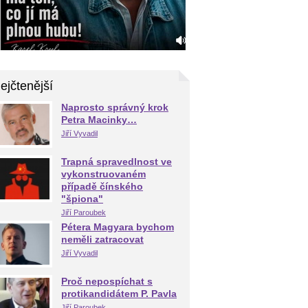
ejčtenější
Naprosto správný krok
Petra Macinky…
Jiří Vyvadil
Trapná spravedlnost ve
vykonstruovaném
případě čínského
"špiona"
Jiří Paroubek
Pétera Magyara bychom
neměli zatracovat
Jiří Vyvadil
Proč nepospíchat s
protikandidátem P. Pavla
Jiří Paroubek