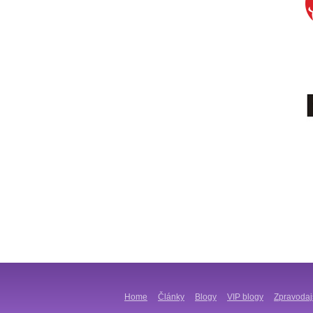
Home
Články
Blogy
VIP blogy
Zpravodaj