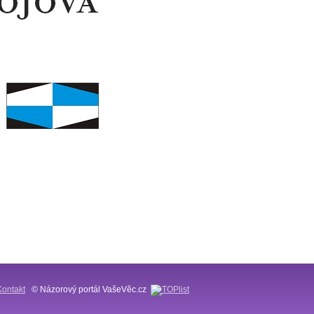
Kontakt
© Názorový portál VašeVěc.cz