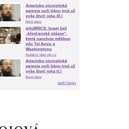
Americko-sionistická
agresia voči Iránu trvá už
vyše štvrť roka (II.)
Nové slovo
infoBRICS: Izrael čelí
„křesťanské otázce“,
která narušuje měkkou
sílu Tel Avivu a
Washingtonu
Redakce Vaše věc.cz
Americko-sionistická
agresia voči Iránu trvá už
vyše štvrť roka (I.)
Nové slovo
další články