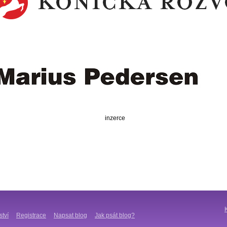
inzerce
ství
Registrace
Napsat blog
Jak psát blog?