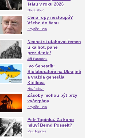
štátu v roku 2026
Nové slovo
Cena ropy nestoupá?
Všeho do času
Zbyněk Fiala
Nechci si utahovat řemen
u kalhot, pane
prezidente!
Jiří Paroubek
Ivo Šebestík:
Biolaboratoře na Ukrajině
a vražda generála
Kirillova
Nové slovo
Zásoby mohou být brzy
vyčerpány
Zbyněk Fiala
Petr Topinka: Za koho
mluví Bernd Posselt?
Petr Topinka