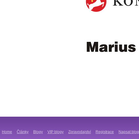
Home
Články
Blogy
VIP blogy
Zpravodajství
Registrace
Napsat blog