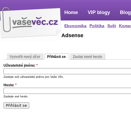
Home
VIP blogy
Blog
Ekonomika
Politika
Svět
Kome
Adsense
Vytvořit nový účet
Přihlásit se
Zaslat nové heslo
Uživatelské jméno:
*
Zadejte své uživatelské jméno pro Vaše Věc.
Heslo:
*
Zadejte své heslo.