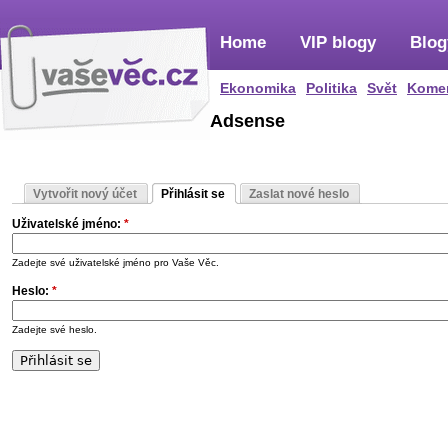
Home
VIP blogy
Blog
Ekonomika
Politika
Svět
Kome
Adsense
Vytvořit nový účet
Přihlásit se
Zaslat nové heslo
Uživatelské jméno:
*
Zadejte své uživatelské jméno pro Vaše Věc.
Heslo:
*
Zadejte své heslo.