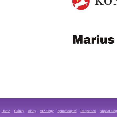
Home
Články
Blogy
VIP blogy
Zpravodajství
Registrace
Napsat blog