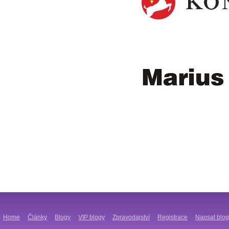
Home
Články
Blogy
VIP blogy
Zpravodajství
Registrace
Napsat blog