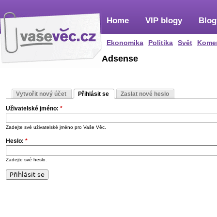
Home
VIP blogy
Blog
Ekonomika
Politika
Svět
Kome
Adsense
Vytvořit nový účet
Přihlásit se
Zaslat nové heslo
Uživatelské jméno:
*
Zadejte své uživatelské jméno pro Vaše Věc.
Heslo:
*
Zadejte své heslo.