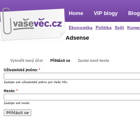
Home
VIP blogy
Blog
Ekonomika
Politika
Svět
Kome
Adsense
Vytvořit nový účet
Přihlásit se
Zaslat nové heslo
Uživatelské jméno:
*
Zadejte své uživatelské jméno pro Vaše Věc.
Heslo:
*
Zadejte své heslo.