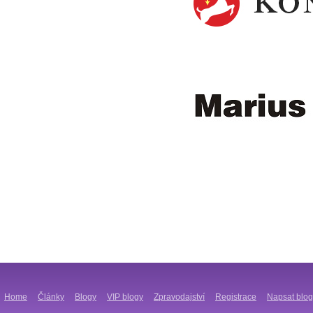
Home
Články
Blogy
VIP blogy
Zpravodajství
Registrace
Napsat blog