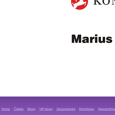
Home
Články
Blogy
VIP blogy
Zpravodajství
Registrace
Napsat blog