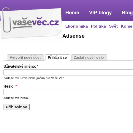
Home
VIP blogy
Blog
Ekonomika
Politika
Svět
Kome
Adsense
Vytvořit nový účet
Přihlásit se
Zaslat nové heslo
Uživatelské jméno:
*
Zadejte své uživatelské jméno pro Vaše Věc.
Heslo:
*
Zadejte své heslo.