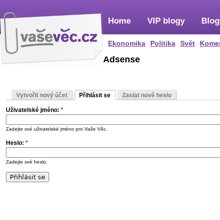
Home
VIP blogy
Blog
Ekonomika
Politika
Svět
Kome
Adsense
Vytvořit nový účet
Přihlásit se
Zaslat nové heslo
Uživatelské jméno:
*
Zadejte své uživatelské jméno pro Vaše Věc.
Heslo:
*
Zadejte své heslo.