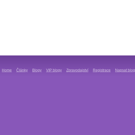
Home
Články
Blogy
VIP blogy
Zpravodajství
Registrace
Napsat blog