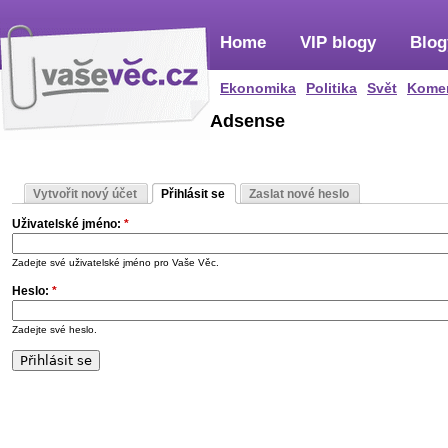
Home
VIP blogy
Blog
Ekonomika
Politika
Svět
Kome
Adsense
Vytvořit nový účet
Přihlásit se
Zaslat nové heslo
Uživatelské jméno:
*
Zadejte své uživatelské jméno pro Vaše Věc.
Heslo:
*
Zadejte své heslo.