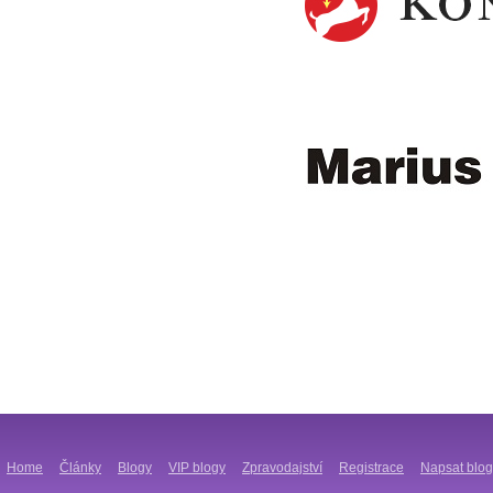
Home
Články
Blogy
VIP blogy
Zpravodajství
Registrace
Napsat blog