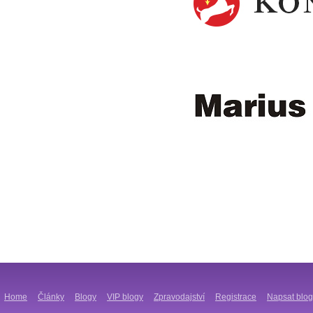
Home
Články
Blogy
VIP blogy
Zpravodajství
Registrace
Napsat blog