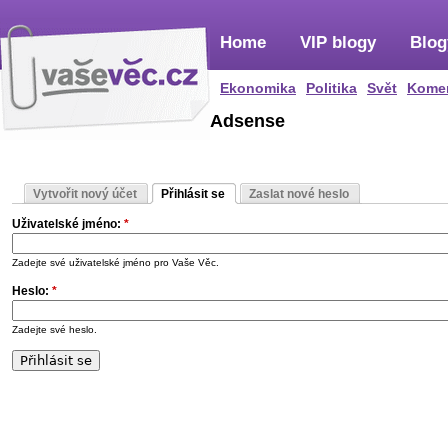
Home
VIP blogy
Blog
Ekonomika
Politika
Svět
Kome
Adsense
Vytvořit nový účet
Přihlásit se
Zaslat nové heslo
Uživatelské jméno:
*
Zadejte své uživatelské jméno pro Vaše Věc.
Heslo:
*
Zadejte své heslo.