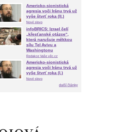
Americko-sionistická
agresia voči Iránu trvá už
vyše štvrť roka (II.)
Nové slovo
infoBRICS: Izrael čelí
„křesťanské otázce“,
která narušuje měkkou
sílu Tel Avivu a
Washingtonu
Redakce Vaše věc.cz
Americko-sionistická
agresia voči Iránu trvá už
vyše štvrť roka (I.)
Nové slovo
další články