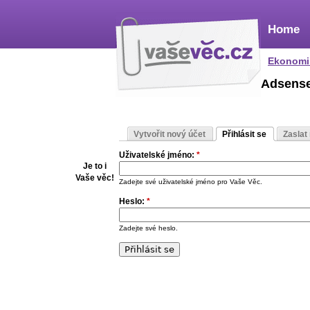
Home
Ekonomi
Adsens
Vytvořit nový účet
Přihlásit se
Zaslat
Uživatelské jméno:
*
Je to i
Vaše věc!
Zadejte své uživatelské jméno pro Vaše Věc.
Heslo:
*
Zadejte své heslo.