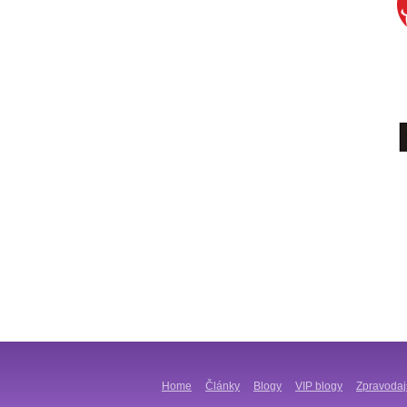
Home
Články
Blogy
VIP blogy
Zpravodaj