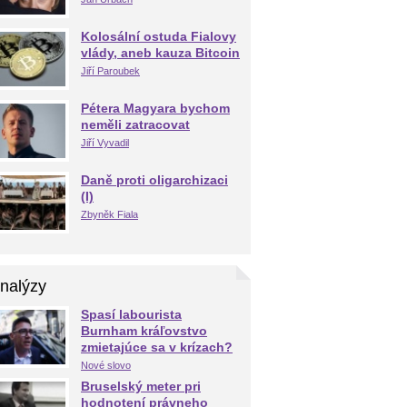
Kolosální ostuda Fialovy
vlády, aneb kauza Bitcoin
Jiří Paroubek
Pétera Magyara bychom
neměli zatracovat
Jiří Vyvadil
Daně proti oligarchizaci
(I)
Zbyněk Fiala
nalýzy
Spasí labourista
Burnham kráľovstvo
zmietajúce sa v krízach?
Nové slovo
Bruselský meter pri
hodnotení právneho