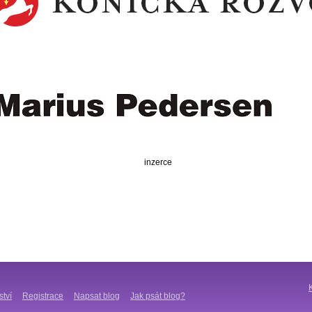
inzerce
ství
Registrace
Napsat blog
Jak psát blog?