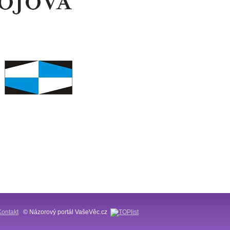
Kontakt
© Názorový portál VašeVěc.cz