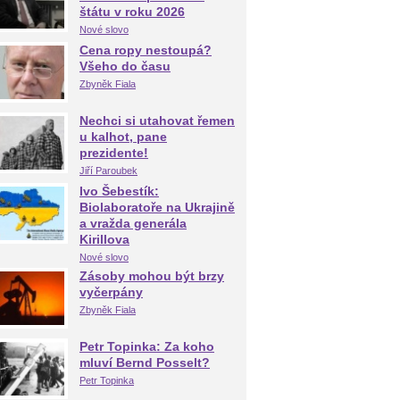
štátu v roku 2026
Nové slovo
Cena ropy nestoupá?
Všeho do času
Zbyněk Fiala
Nechci si utahovat řemen
u kalhot, pane
prezidente!
Jiří Paroubek
Ivo Šebestík:
Biolaboratoře na Ukrajině
a vražda generála
Kirillova
Nové slovo
Zásoby mohou být brzy
vyčerpány
Zbyněk Fiala
Petr Topinka: Za koho
mluví Bernd Posselt?
Petr Topinka