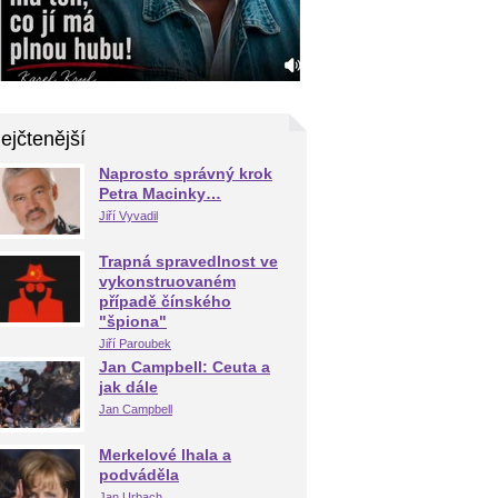
ejčtenější
Naprosto správný krok
Petra Macinky…
Jiří Vyvadil
Trapná spravedlnost ve
vykonstruovaném
případě čínského
"špiona"
Jiří Paroubek
Jan Campbell: Ceuta a
jak dále
Jan Campbell
Merkelové lhala a
podváděla
Jan Urbach