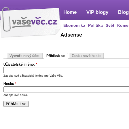
Home
VIP blogy
Blog
Ekonomika
Politika
Svět
Kome
Adsense
Vytvořit nový účet
Přihlásit se
Zaslat nové heslo
Uživatelské jméno:
*
Zadejte své uživatelské jméno pro Vaše Věc.
Heslo:
*
Zadejte své heslo.