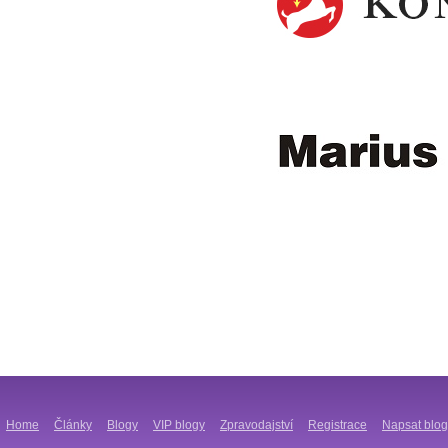
Home
Články
Blogy
VIP blogy
Zpravodajství
Registrace
Napsat blog