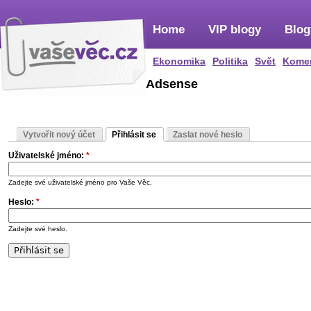
Home
VIP blogy
Blog
Ekonomika
Politika
Svět
Kome
Adsense
Vytvořit nový účet
Přihlásit se
Zaslat nové heslo
Uživatelské jméno:
*
Zadejte své uživatelské jméno pro Vaše Věc.
Heslo:
*
Zadejte své heslo.