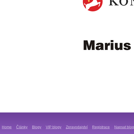
Home
Články
Blogy
VIP blogy
Zpravodajství
Registrace
Napsat blog