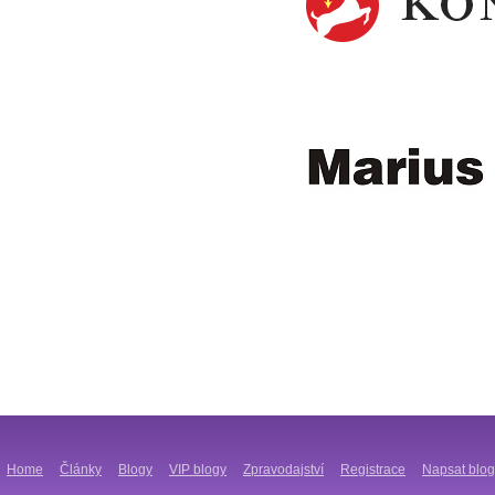
Home
Články
Blogy
VIP blogy
Zpravodajství
Registrace
Napsat blog