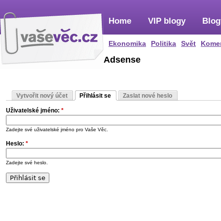
Home
VIP blogy
Blog
Ekonomika
Politika
Svět
Kome
Adsense
Vytvořit nový účet
Přihlásit se
Zaslat nové heslo
Uživatelské jméno:
*
Zadejte své uživatelské jméno pro Vaše Věc.
Heslo:
*
Zadejte své heslo.