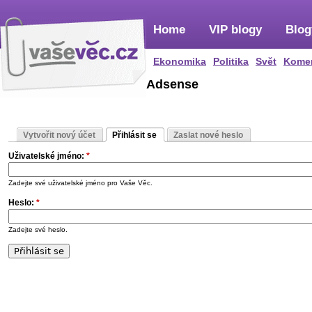
Home
VIP blogy
Blog
Ekonomika
Politika
Svět
Kome
Adsense
Vytvořit nový účet
Přihlásit se
Zaslat nové heslo
Uživatelské jméno:
*
Zadejte své uživatelské jméno pro Vaše Věc.
Heslo:
*
Zadejte své heslo.