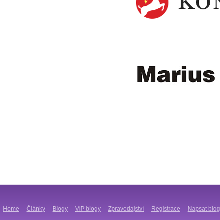
Home
Články
Blogy
VIP blogy
Zpravodajství
Registrace
Napsat blog