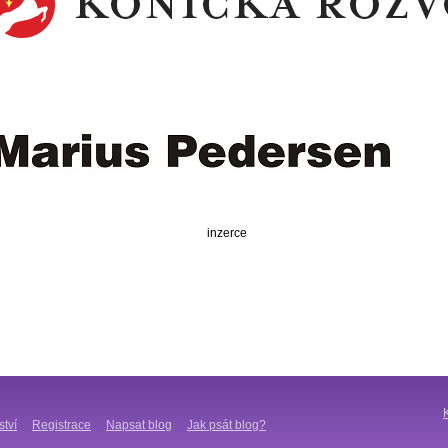
inzerce
ství
Registrace
Napsat blog
Jak psát blog?