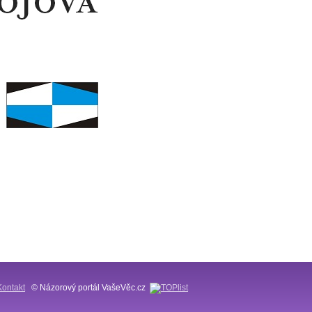
Kontakt
© Názorový portál VašeVěc.cz