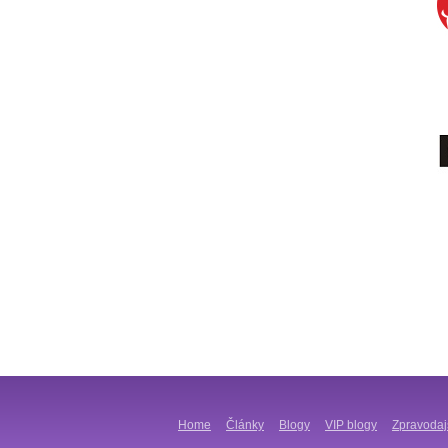
Home
Články
Blogy
VIP blogy
Zpravodaj