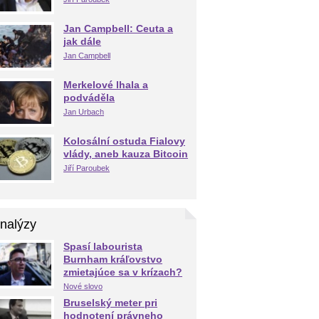
Jan Campbell: Ceuta a
jak dále
Jan Campbell
Merkelové lhala a
podváděla
Jan Urbach
Kolosální ostuda Fialovy
vlády, aneb kauza Bitcoin
Jiří Paroubek
nalýzy
Spasí labourista
Burnham kráľovstvo
zmietajúce sa v krízach?
Nové slovo
Bruselský meter pri
hodnotení právneho