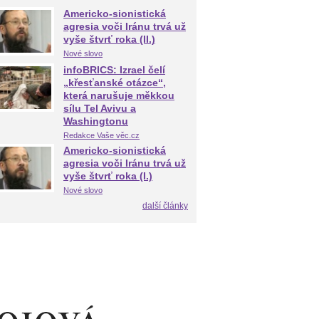
Americko-sionistická
agresia voči Iránu trvá už
vyše štvrť roka (II.)
Nové slovo
infoBRICS: Izrael čelí
„křesťanské otázce“,
která narušuje měkkou
sílu Tel Avivu a
Washingtonu
Redakce Vaše věc.cz
Americko-sionistická
agresia voči Iránu trvá už
vyše štvrť roka (I.)
Nové slovo
další články