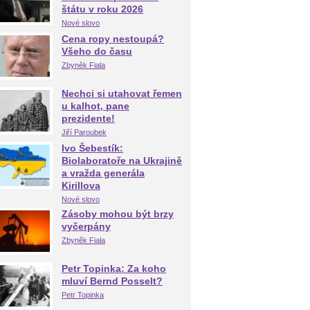
štátu v roku 2026
Nové slovo
Cena ropy nestoupá?
Všeho do času
Zbyněk Fiala
Nechci si utahovat řemen
u kalhot, pane
prezidente!
Jiří Paroubek
Ivo Šebestík:
Biolaboratoře na Ukrajině
a vražda generála
Kirillova
Nové slovo
Zásoby mohou být brzy
vyčerpány
Zbyněk Fiala
Petr Topinka: Za koho
mluví Bernd Posselt?
Petr Topinka