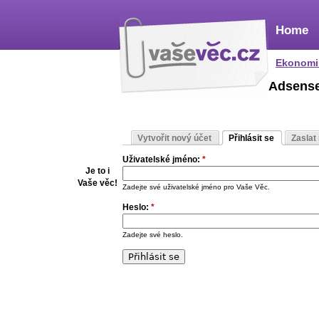
Home
Ekonomi
Adsens
Vytvořit nový účet
Přihlásit se
Zaslat
Uživatelské jméno:
*
Je to i
Vaše věc!
Zadejte své uživatelské jméno pro Vaše Věc.
Heslo:
*
Zadejte své heslo.