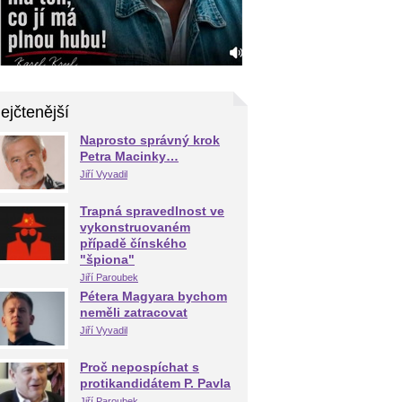
ejčtenější
Naprosto správný krok
Petra Macinky…
Jiří Vyvadil
Trapná spravedlnost ve
vykonstruovaném
případě čínského
"špiona"
Jiří Paroubek
Pétera Magyara bychom
neměli zatracovat
Jiří Vyvadil
Proč nepospíchat s
protikandidátem P. Pavla
Jiří Paroubek