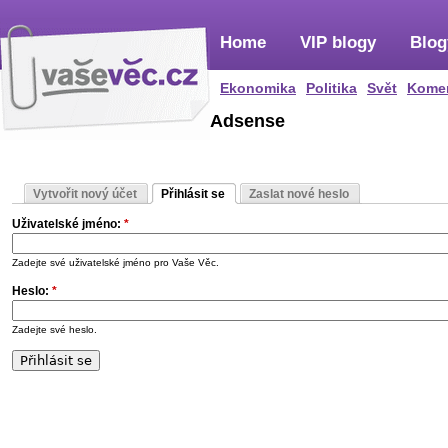
Home
VIP blogy
Blog
Ekonomika
Politika
Svět
Kome
Adsense
Vytvořit nový účet
Přihlásit se
Zaslat nové heslo
Uživatelské jméno:
*
Zadejte své uživatelské jméno pro Vaše Věc.
Heslo:
*
Zadejte své heslo.