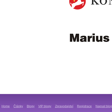
Home
Články
Blogy
VIP blogy
Zpravodajství
Registrace
Napsat blog