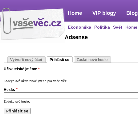
Home
VIP blogy
Blog
Ekonomika
Politika
Svět
Kome
Adsense
Vytvořit nový účet
Přihlásit se
Zaslat nové heslo
Uživatelské jméno:
*
Zadejte své uživatelské jméno pro Vaše Věc.
Heslo:
*
Zadejte své heslo.