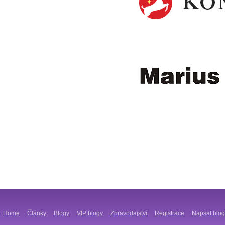
Home
Články
Blogy
VIP blogy
Zpravodajství
Registrace
Napsat blog