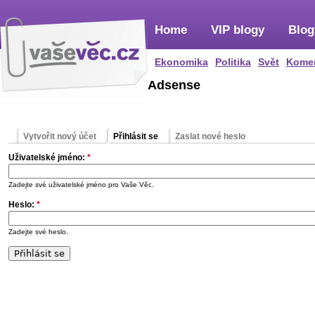
Home
VIP blogy
Blog
Ekonomika
Politika
Svět
Kome
Adsense
Vytvořit nový účet
Přihlásit se
Zaslat nové heslo
Uživatelské jméno:
*
Zadejte své uživatelské jméno pro Vaše Věc.
Heslo:
*
Zadejte své heslo.