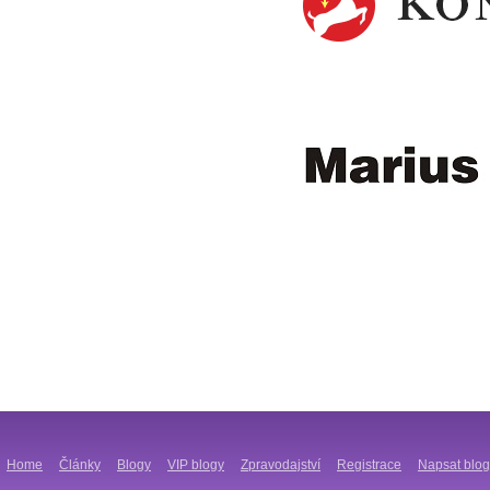
Home
Články
Blogy
VIP blogy
Zpravodajství
Registrace
Napsat blog