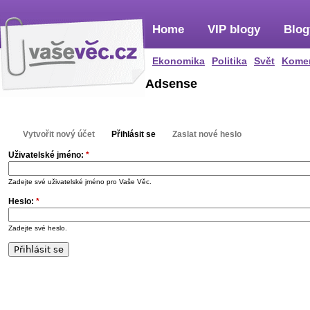
Home
VIP blogy
Blog
Ekonomika
Politika
Svět
Kome
Adsense
Vytvořit nový účet
Přihlásit se
Zaslat nové heslo
Uživatelské jméno:
*
Zadejte své uživatelské jméno pro Vaše Věc.
Heslo:
*
Zadejte své heslo.