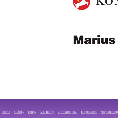
Home
Články
Blogy
VIP blogy
Zpravodajství
Registrace
Napsat blog