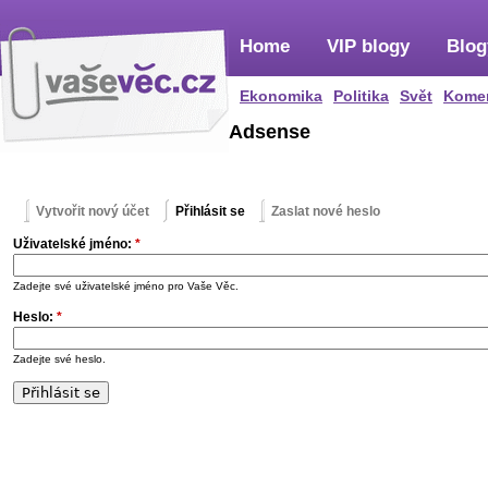
Home
VIP blogy
Blog
Ekonomika
Politika
Svět
Kome
Adsense
Vytvořit nový účet
Přihlásit se
Zaslat nové heslo
Uživatelské jméno:
*
Zadejte své uživatelské jméno pro Vaše Věc.
Heslo:
*
Zadejte své heslo.