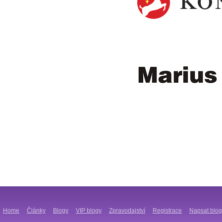
Home
Články
Blogy
VIP blogy
Zpravodajství
Registrace
Napsat blog