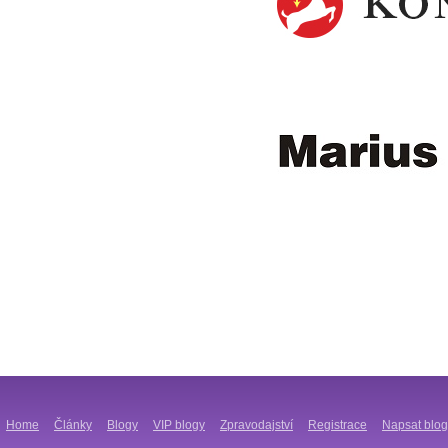
Home
Články
Blogy
VIP blogy
Zpravodajství
Registrace
Napsat blog