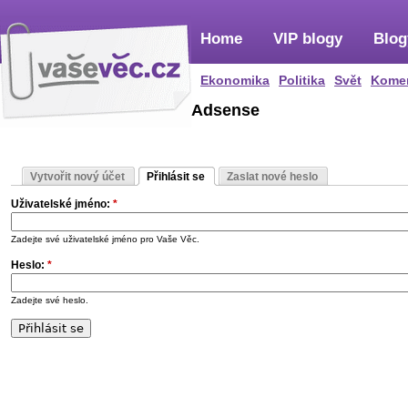
Home
VIP blogy
Blog
Ekonomika
Politika
Svět
Kome
Adsense
Vytvořit nový účet
Přihlásit se
Zaslat nové heslo
Uživatelské jméno:
*
Zadejte své uživatelské jméno pro Vaše Věc.
Heslo:
*
Zadejte své heslo.