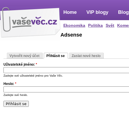
Home
VIP blogy
Blog
Ekonomika
Politika
Svět
Kome
Adsense
Vytvořit nový účet
Přihlásit se
Zaslat nové heslo
Uživatelské jméno:
*
Zadejte své uživatelské jméno pro Vaše Věc.
Heslo:
*
Zadejte své heslo.