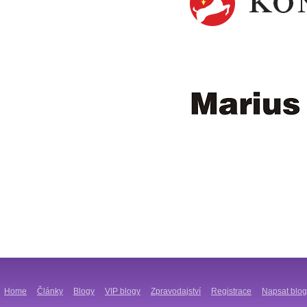
Home
Články
Blogy
VIP blogy
Zpravodajství
Registrace
Napsat blog