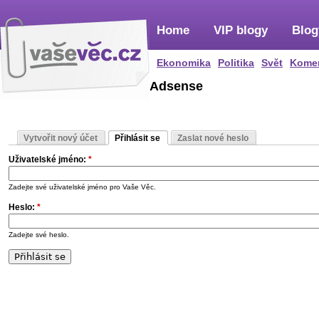
Home
VIP blogy
Blog
Ekonomika
Politika
Svět
Kome
Adsense
Vytvořit nový účet
Přihlásit se
Zaslat nové heslo
Uživatelské jméno:
*
Zadejte své uživatelské jméno pro Vaše Věc.
Heslo:
*
Zadejte své heslo.