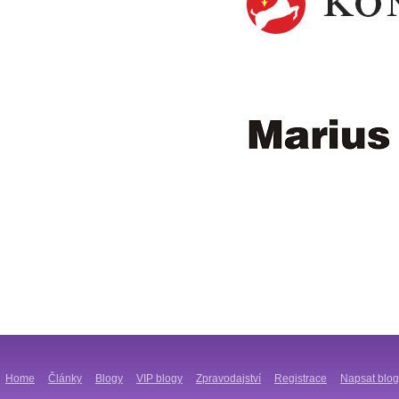
Home
Články
Blogy
VIP blogy
Zpravodajství
Registrace
Napsat blog