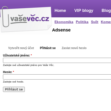
Home
VIP blogy
Blog
Ekonomika
Politika
Svět
Kome
Adsense
Vytvořit nový účet
Přihlásit se
Zaslat nové heslo
Uživatelské jméno:
*
Zadejte své uživatelské jméno pro Vaše Věc.
Heslo:
*
Zadejte své heslo.