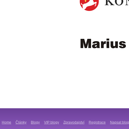
Home
Články
Blogy
VIP blogy
Zpravodajství
Registrace
Napsat blog