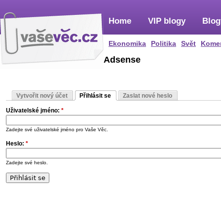
Home
VIP blogy
Blog
Ekonomika
Politika
Svět
Kome
Adsense
Vytvořit nový účet
Přihlásit se
Zaslat nové heslo
Uživatelské jméno:
*
Zadejte své uživatelské jméno pro Vaše Věc.
Heslo:
*
Zadejte své heslo.