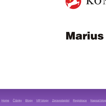
Home
Články
Blogy
VIP blogy
Zpravodajství
Registrace
Napsat blog