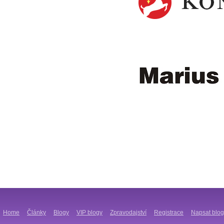
Home
Články
Blogy
VIP blogy
Zpravodajství
Registrace
Napsat blog