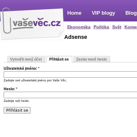
Home
VIP blogy
Blog
Ekonomika
Politika
Svět
Kome
Adsense
Vytvořit nový účet
Přihlásit se
Zaslat nové heslo
Uživatelské jméno:
*
Zadejte své uživatelské jméno pro Vaše Věc.
Heslo:
*
Zadejte své heslo.