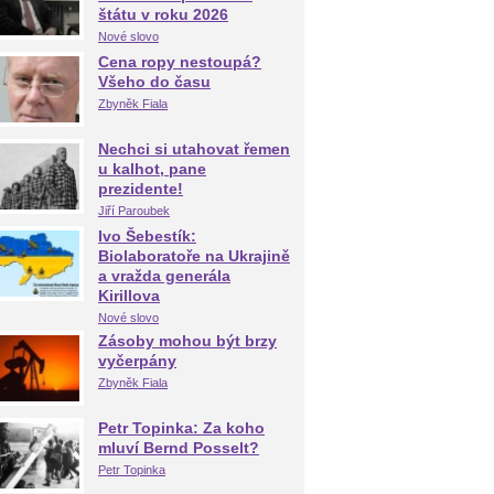
štátu v roku 2026
Nové slovo
Cena ropy nestoupá?
Všeho do času
Zbyněk Fiala
Nechci si utahovat řemen
u kalhot, pane
prezidente!
Jiří Paroubek
Ivo Šebestík:
Biolaboratoře na Ukrajině
a vražda generála
Kirillova
Nové slovo
Zásoby mohou být brzy
vyčerpány
Zbyněk Fiala
Petr Topinka: Za koho
mluví Bernd Posselt?
Petr Topinka