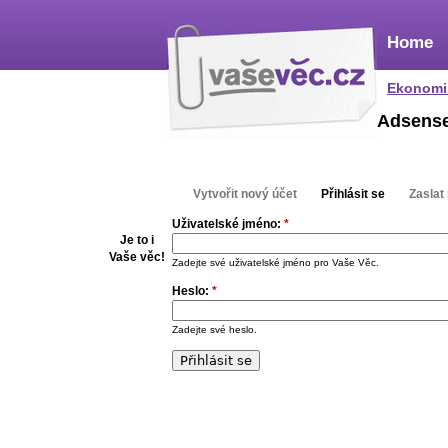
Home
Ekonomi
Adsens
Vytvořit nový účet
Přihlásit se
Zaslat
Uživatelské jméno:
*
Je to i
Vaše věc!
Zadejte své uživatelské jméno pro Vaše Věc.
Heslo:
*
Zadejte své heslo.