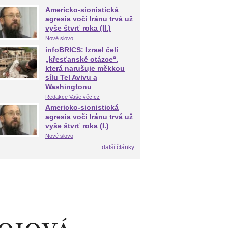
Americko-sionistická
agresia voči Iránu trvá už
vyše štvrť roka (II.)
Nové slovo
infoBRICS: Izrael čelí
„křesťanské otázce“,
která narušuje měkkou
sílu Tel Avivu a
Washingtonu
Redakce Vaše věc.cz
Americko-sionistická
agresia voči Iránu trvá už
vyše štvrť roka (I.)
Nové slovo
další články