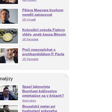
Pétera Magyara bychom
neměli zatracovat
Jiří Vyvadil
Kolosální ostuda Fialovy
vlády, aneb kauza Bitcoin
Jiří Paroubek
Proč nepospíchat s
protikandidátem P. Pavla
Jiří Paroubek
nalýzy
Spasí labourista
Burnham kráľovstvo
zmietajúce sa v krízach?
Nové slovo
Bruselský meter pri
hodnotení právneho