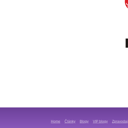
Home
Články
Blogy
VIP blogy
Zpravodaj