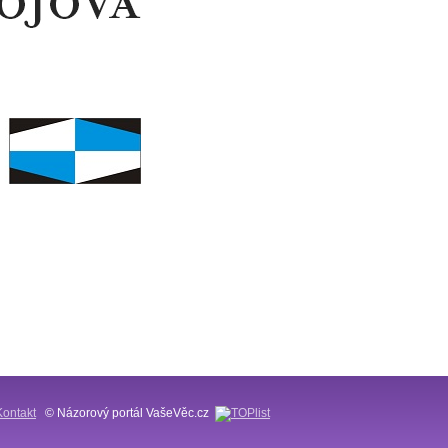
Kontakt
© Názorový portál VašeVěc.cz