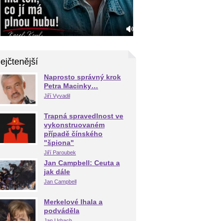
ejčtenější
Naprosto správný krok
Petra Macinky…
Jiří Vyvadil
Trapná spravedlnost ve
vykonstruovaném
případě čínského
"špiona"
Jiří Paroubek
Jan Campbell: Ceuta a
jak dále
Jan Campbell
Merkelové lhala a
podváděla
Jan Urbach