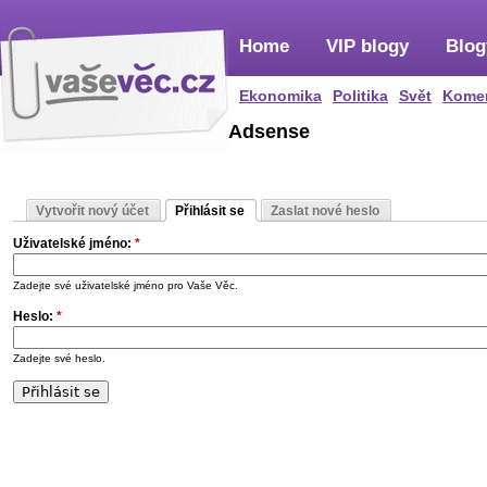
Home
VIP blogy
Blog
Ekonomika
Politika
Svět
Kome
Adsense
Vytvořit nový účet
Přihlásit se
Zaslat nové heslo
Uživatelské jméno:
*
Zadejte své uživatelské jméno pro Vaše Věc.
Heslo:
*
Zadejte své heslo.