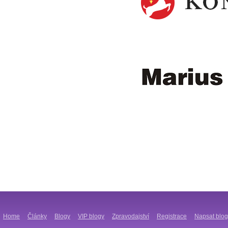
Home
Články
Blogy
VIP blogy
Zpravodajství
Registrace
Napsat blog