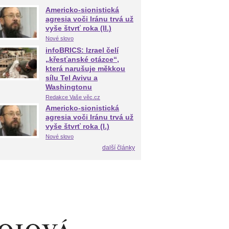
Americko-sionistická
agresia voči Iránu trvá už
vyše štvrť roka (II.)
Nové slovo
infoBRICS: Izrael čelí
„křesťanské otázce“,
která narušuje měkkou
sílu Tel Avivu a
Washingtonu
Redakce Vaše věc.cz
Americko-sionistická
agresia voči Iránu trvá už
vyše štvrť roka (I.)
Nové slovo
další články