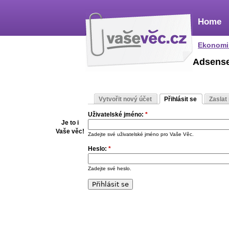
Home
Ekonomi
Adsens
Vytvořit nový účet
Přihlásit se
Zaslat
Uživatelské jméno:
*
Je to i
Vaše věc!
Zadejte své uživatelské jméno pro Vaše Věc.
Heslo:
*
Zadejte své heslo.