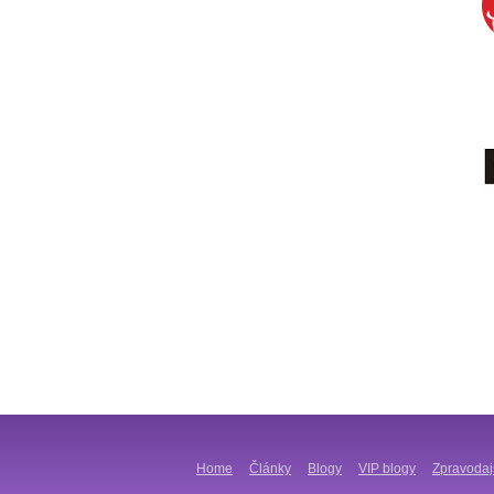
Home
Články
Blogy
VIP blogy
Zpravodaj