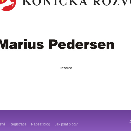
inzerce
ství
Registrace
Napsat blog
Jak psát blog?