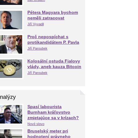
Pétera Magyara bychom
neměli zatracovat
Jiří Vyvadil
Proč nepospíchat s
protikandidátem P. Pavla
Jiří Paroubek
Kolosální ostuda Fialovy
vlády, aneb kauza Bitcoin
Jiří Paroubek
nalýzy
Spasí labourista
Burnham kráľovstvo
zmietajúce sa v krízach?
Nové slovo
Bruselský meter pri
hodnotení právneho