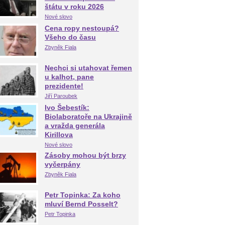
štátu v roku 2026
Nové slovo
Cena ropy nestoupá?
Všeho do času
Zbyněk Fiala
Nechci si utahovat řemen
u kalhot, pane
prezidente!
Jiří Paroubek
Ivo Šebestík:
Biolaboratoře na Ukrajině
a vražda generála
Kirillova
Nové slovo
Zásoby mohou být brzy
vyčerpány
Zbyněk Fiala
Petr Topinka: Za koho
mluví Bernd Posselt?
Petr Topinka