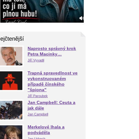
ejčtenější
Naprosto správný krok
Petra Macinky…
Jiří Vyvadil
Trapná spravedlnost ve
vykonstruovaném
případě čínského
"špiona"
Jiří Paroubek
Jan Campbell: Ceuta a
jak dále
Jan Campbell
Merkelové lhala a
podváděla
Jan Urbach