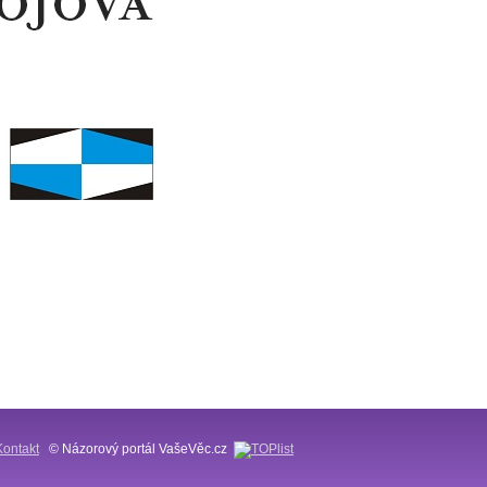
Kontakt
© Názorový portál VašeVěc.cz