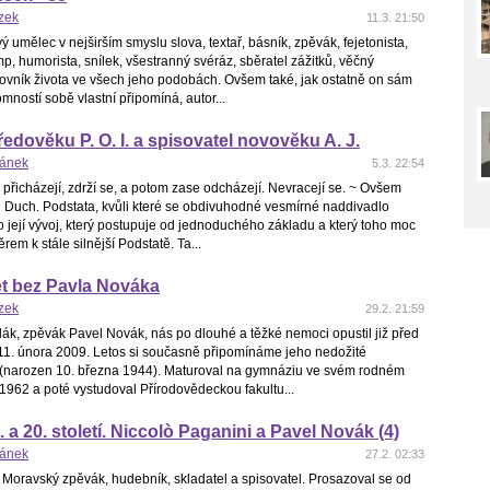
ízek
11.3. 21:50
ý umělec v nejširším smyslu slova, textař, básník, zpěvák, fejetonista,
mp, humorista, snílek, všestranný svéráz, sběratel zážitků, věčný
lovník života ve všech jeho podobách. Ovšem také, jak ostatně on sám
mností sobě vlastní připomíná, autor...
ředověku P. O. I. a spisovatel novověku A. J.
hánek
5.3. 22:54
 přicházejí, zdrží se, a potom zase odcházejí. Nevracejí se. ~ Ovšem
ch Duch. Podstata, kvůli které se obdivuhodné vesmírné naddivadlo
 její vývoj, který postupuje od jednoduchého základu a který toho moc
rem k stále silnější Podstatě. Ta...
et bez Pavla Nováka
ízek
29.2. 21:59
ák, zpěvák Pavel Novák, nás po dlouhé a těžké nemoci opustil již před
, 11. února 2009. Letos si současně připomínáme jeho nedožité
(narozen 10. března 1944). Maturoval na gymnáziu ve svém rodném
1962 a poté vystudoval Přírodovědeckou fakultu...
 a 20. století. Niccolò Paganini a Pavel Novák (4)
hánek
27.2. 02:33
Moravský zpěvák, hudebník, skladatel a spisovatel. Prosazoval se od