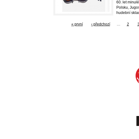
60. let minul
Polsku, Jugosl
hudební sklad
« první
‹ předchozí
…
2