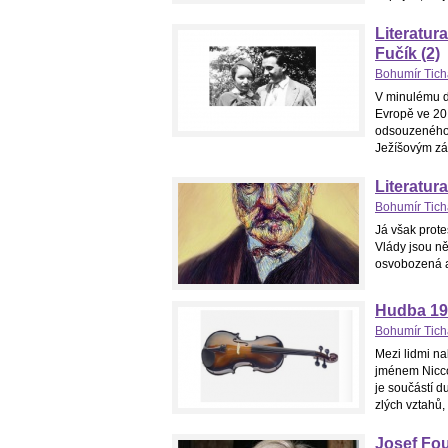
Literatura
Fučík (2)
Bohumír Tic
V minulému dí
Evropě ve 20.
odsouzeného 
Ježíšovým zá
Literatura
Bohumír Tic
Já však protes
Vlády jsou ně
osvobozená a 
Hudba 19.
Bohumír Tic
Mezi lidmi na
jménem Nicco
je součástí d
zlých vztahů,
Josef Fou