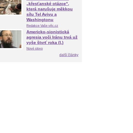
„křesťanské otázce“,
která narušuje měkkou
sílu Tel Avivu a
Washingtonu
Redakce Vaše věc.cz
Americko-sionistická
agresia voči Iránu trvá už
vyše štvrť roka (I.)
Nové slovo
další články