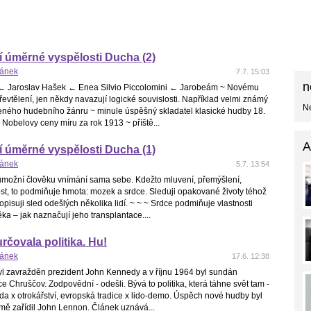
í úměrné vyspělosti Ducha (2)
hánek
7.7. 15:03
n
 ← Jaroslav Hašek ← Enea Silvio Piccolomini ← Jarobeám ~ Novému
řevtělení, jen někdy navazují logické souvislosti. Například velmi známý
Ne
eného hudebního žánru ~ minule úspěšný skladatel klasické hudby 18.
el Nobelovy ceny míru za rok 1913 ~ příště...
A
í úměrné vyspělosti Ducha (1)
hánek
5.7. 13:54
umožní člověku vnímání sama sebe. Kdežto mluvení, přemýšlení,
st, to podmiňuje hmota: mozek a srdce. Sleduji opakované životy téhož
pisuji sled odešlých několika lidí. ~ ~ ~ Srdce podmiňuje vlastnosti
ěka – jak naznačují jeho transplantace....
určovala politika. Hu!
hánek
17.6. 12:38
l zavražděn prezident John Kennedy a v říjnu 1964 byl sundán
e Chruščov. Zodpovědní - odešli. Bývá to politika, která táhne svět tam -
a x otrokářství, evropská tradice x lido-demo. Úspěch nové hudby byl
mě zařídil John Lennon. Článek uznává...