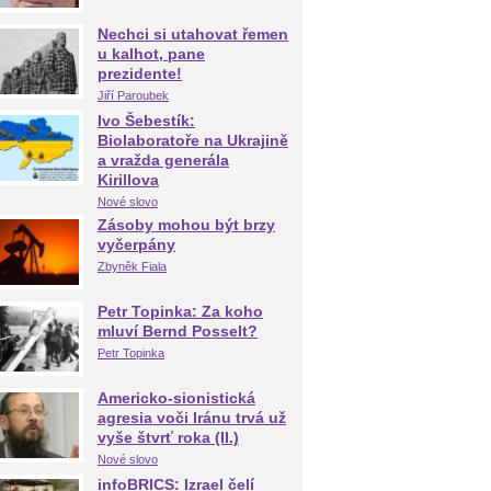
Nechci si utahovat řemen
u kalhot, pane
prezidente!
Jiří Paroubek
Ivo Šebestík:
Biolaboratoře na Ukrajině
a vražda generála
Kirillova
Nové slovo
Zásoby mohou být brzy
vyčerpány
Zbyněk Fiala
Petr Topinka: Za koho
mluví Bernd Posselt?
Petr Topinka
Americko-sionistická
agresia voči Iránu trvá už
vyše štvrť roka (II.)
Nové slovo
infoBRICS: Izrael čelí