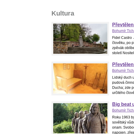
Kultura
Převtělen
Bohumír Tic
Fidel Castro
člověku, po p
zpěvák oblíb
století Nosit
Převtělen
Bohumír Tic
Lidský duch 
pudová činno
Ducha; zde po
určitého člov
Big beat 
Bohumír Tic
Roku 1963 by
sovětský vůdc
onam. Svobod
napojen, zřej