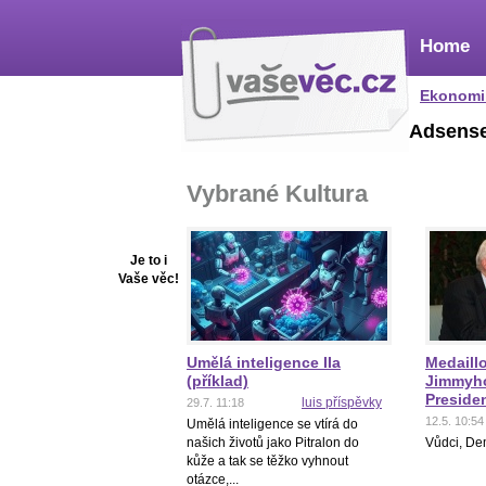
Home
Ekonomi
Adsens
Vybrané Kultura
Je to i
Vaše věc!
Umělá inteligence IIa
Medaill
(příklad)
Jimmyho
Preside
luis příspěvky
29.7. 11:18
12.5. 10:54
Umělá inteligence se vtírá do
našich životů jako Pitralon do
Vůdci, De
kůže a tak se těžko vyhnout
otázce,...