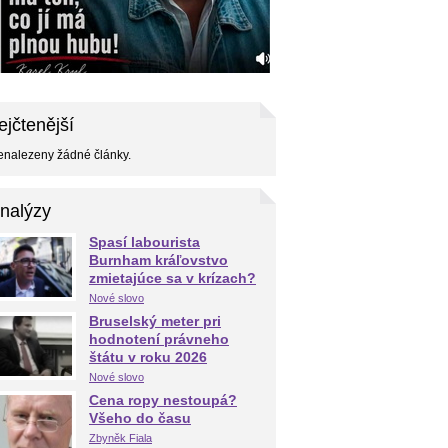
ejčtenější
nalezeny žádné články.
nalýzy
Spasí labourista
Burnham kráľovstvo
zmietajúce sa v krízach?
Nové slovo
Bruselský meter pri
hodnotení právneho
štátu v roku 2026
Nové slovo
Cena ropy nestoupá?
Všeho do času
Zbyněk Fiala