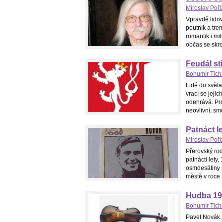
Miroslav Poř
Vpravdě lidov
poutník a tre
romantik i mi
občas se skro
Feudál st
Bohumír Tic
Lidé do světa
vrací se jeji
odehrává. Pro
neovlivní, smě
Patnáct l
Miroslav Poř
Přerovský rod
patnácti lety
osmdesátiny 
městě v roce 
Hudba 19.
Bohumír Tic
Pavel Novák. 