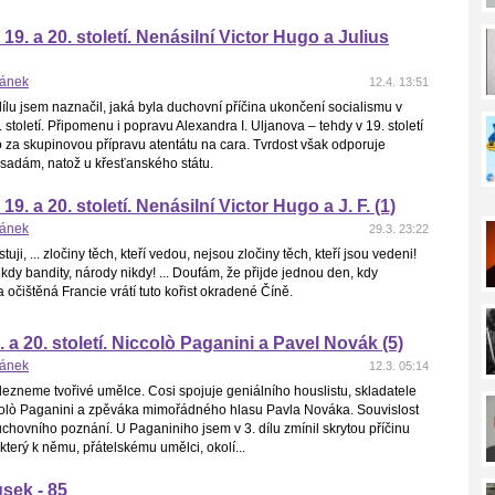
 19. a 20. století. Nenásilní Victor Hugo a Julius
hánek
12.4. 13:51
lu jsem naznačil, jaká byla duchovní příčina ukončení socialismu v
 století. Připomenu i popravu Alexandra I. Uljanova – tehdy v 19. století
za skupinovou přípravu atentátu na cara. Tvrdost však odporuje
sadám, natož u křesťanského státu.
 19. a 20. století. Nenásilní Victor Hugo a J. F. (1)
hánek
29.3. 23:22
tuji, ... zločiny těch, kteří vedou, nejsou zločiny těch, kteří jsou vedeni!
kdy bandity, národy nikdy! ... Doufám, že přijde jednou den, kdy
očištěná Francie vrátí tuto kořist okradené Číně.
 a 20. století. Niccolò Paganini a Pavel Novák (5)
hánek
12.3. 05:14
lezneme tvořivé umělce. Cosi spojuje geniálního houslistu, skladatele
lò Paganini a zpěváka mimořádného hlasu Pavla Nováka. Souvislost
uchovního poznání. U Paganiniho jsem v 3. dílu zmínil skrytou příčinu
 který k němu, přátelskému umělci, okolí...
sek - 85