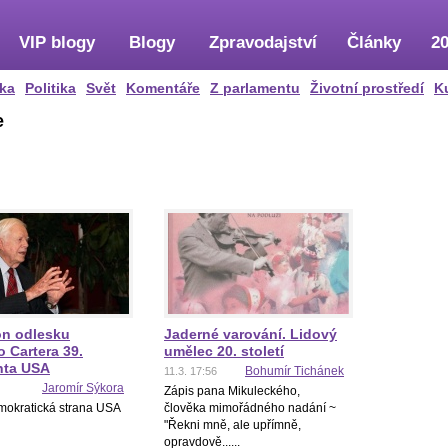
VIP blogy
Blogy
Zpravodajství
Články
20
ka
Politika
Svět
Komentáře
Z parlamentu
Životní prostředí
K
e
on odlesku
Jaderné varování. Lidový
 Cartera 39.
umělec 20. století
nta USA
Bohumír Tichánek
11.3. 17:56
Jaromír Sýkora
Zápis pana Mikuleckého,
mokratická strana USA
člověka mimořádného nadání ~
"Řekni mně, ale upřímně,
opravdově......