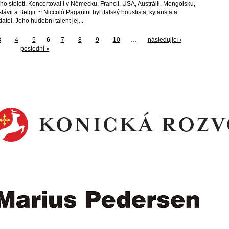
ého století. Koncertoval i v Německu, Francii, USA, Austrálii, Mongolsku,
ávii a Belgii. ~ Niccolò Paganini byl italský houslista, kytarista a
atel. Jeho hudební talent jej...
3
4
5
6
7
8
9
10
…
následující ›
poslední »